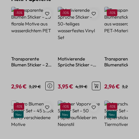
Rabatt
Rabatt
Rabatt
-10%
-10%
-10%
Transparente
Motivierende
Transparente
Blumen Sticker – 20
Sprüche Sticker –
Blumensticker – 
florale Motive aus
50-teiliges
aus wasserdicht
wasserdichtem PET
wasserfestes Vinyl
PET-Material
Set
2,96 €
3,95 €
2,96 €
Verkaufspreis:
Regulärer Preis:
Verkaufspreis:
Regulärer Preis:
Verkaufspreis:
Regulärer
3,29 €
4,39 €
3,29 €
Produktgalerie überspringen
Rabatt
Rabatt
Rabatt
-10%
-10%
-10%
Neu
Neu
Neu