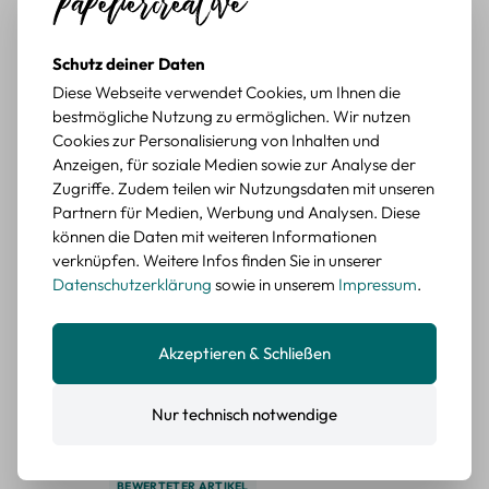
BEWERTETER ARTIKEL
Retro Briefmarken Sticker Set – 45 Papier-
Schutz deiner Daten
Sticker mit Wald- und Tiermotiven
Diese Webseite verwendet Cookies, um Ihnen die
bestmögliche Nutzung zu ermöglichen. Wir nutzen
Durchschnittliche Bewertung von 5 von 5 Sternen
Erika G.
diesen Monat
Verifizierter Kauf
Cookies zur Personalisierung von Inhalten und
Schöne Motive
Anzeigen, für soziale Medien sowie zur Analyse der
Die Sticker passen gut zu meinen Büchern, würde sie
Zugriffe. Zudem teilen wir Nutzungsdaten mit unseren
wieder kaufen.
Partnern für Medien, Werbung und Analysen. Diese
können die Daten mit weiteren Informationen
BEWERTETER ARTIKEL
verknüpfen. Weitere Infos finden Sie in unserer
Retro Blumen Sticker Set – 45 Stück mit 15
Datenschutzerklärung
sowie in unserem
Impressum
.
verschiedene Motive
Farbe: F
Akzeptieren & Schließen
Durchschnittliche Bewertung von 5 von 5 Sternen
Erika G.
diesen Monat
Verifizierter Kauf
Tolle Sticker
Nur technisch notwendige
Schöne Deko-Teile für meine Bücher, es passt zu meinem
Stiel.
BEWERTETER ARTIKEL