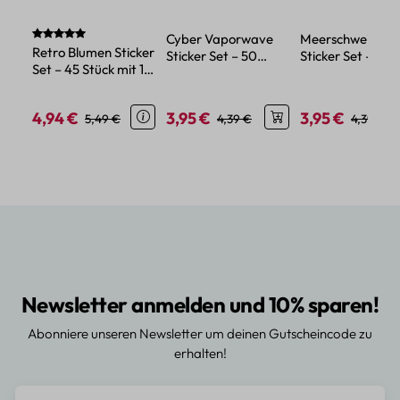
Durchschnittliche Bewertung von 5 von 5 Sternen
Cyber Vaporwave
Meerschweinche
Retro Blumen Sticker
Sticker Set – 50
Sticker Set – 50
Set – 45 Stück mit 15
Papieraufkleber im
Papiersticker mit
verschiedene Motive
Neonstil
Tiermotiven
4,94 €
3,95 €
3,95 €
Verkaufspreis:
Regulärer Preis:
Verkaufspreis:
Regulärer Preis:
Verkaufspreis:
Regulärer
5,49 €
4,39 €
4,39 €
Newsletter anmelden und 10% sparen!
Abonniere unseren Newsletter um deinen Gutscheincode zu
erhalten!