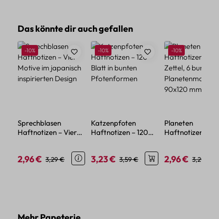
Produktgalerie überspringen
Das könnte dir auch gefallen
Rabatt
Rabatt
Rabatt
-10%
-10%
-10%
Sprechblasen
Katzenpfoten
Planeten
Haftnotizen – Vier
Haftnotizen – 120
Haftnotizen Set 
Motive im japanisch
Blatt in bunten
Zettel, 6 bunte
inspirierten Design
Pfotenformen
Planetenmotive,
2,96 €
3,23 €
2,96 €
Verkaufspreis:
Regulärer Preis:
Verkaufspreis:
Regulärer Preis:
Verkaufspreis:
Regulärer
3,29 €
3,59 €
3,29 €
90x120 mm
Produktgalerie überspringen
Mehr Papeterie