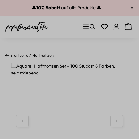
Zum Hauptinhalt springen
🔔
10% Rabatt
auf alle Produkte 🔔
Du hast 0 Produkt
Warenk
Startseite
Haftnotizen
Bildergalerie überspringen