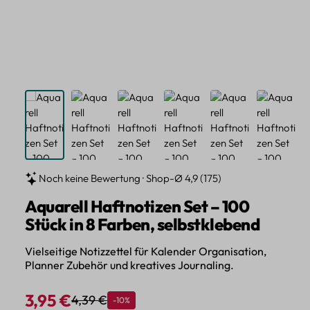
Noch keine Bewertung · Shop-Ø 4,9 (175)
Aquarell Haftnotizen Set – 100
Stück in 8 Farben, selbstklebend
Vielseitige Notizzettel für Kalender Organisation,
Planner Zubehör und kreatives Journaling.
3,95 €
4,39 €
Rabatt
-10%
Regulärer Preis:
Verkaufspreis: